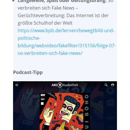
Langeweile, Spaß oder Geltungsdrang:
So
verbreiten sich Fake News –
Gerüchteverbreitung: Das Internet ist der
größte Schulhof der Welt
https://www.bpb.de/lernen/bewegtbild-und-
politische-
bildung/webvideo/fakefilter/315156/folge-07-
so-verbreiten-sich-fake-news/
Podcast-Tipp