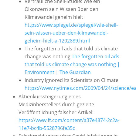
Vertrauliche Shell-Studie: Wie ein
Ölkonzern sein Wissen über den
Klimawandel geheim hielt
https://www.spiegel.de/spiegel/wie-shell-
sein-wissen-ueber-den-klimawandel-
geheim-hielt-a-1202889.html
The forgotten oil ads that told us climate
change was nothing
The forgotten oil ads
that told us climate change was nothing |
Environment | The Guardian
Industry Ignored Its Scientists on Climate
https://www.nytimes.com/2009/04/24/science/e
Aktienkurssteigerung eines
Medizinherstellers durch gezielte
Veröffentlichung falscher Artikel:
https://www.ft.com/content/a37e4874-2c2a-
11e7-bc4b-5528796fe35c
Falschmeldungen über Covid-Infektionen in