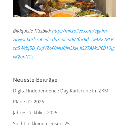
Bildquelle Titelbild:
http://microlive.com/egitim-
zirvesi-karlsruhede-duzenlendi/?fbclid=IwAR22RLP-
sa5Wtbj5D_FxpVZoF0NU0jN3XvI_ilS27AMxPEB19jg
vK2qpNGs
Neueste Beiträge
Digital Independence Day Karlsruhe im ZKM
Pläne für 2026
Jahresrückblick 2025
Sucht in kleinen Dosen ’25